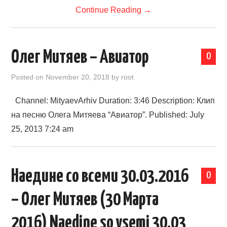
Continue Reading
→
Олег Митяев – Авиатор
0
Posted on
November 20, 2018
by
root
Channel: MityaevArhiv Duration: 3:46 Description: Клип
на песню Олега Митяева “Авиатор”. Published: July
25, 2013 7:24 am
Наедине со всеми 30.03.2016
0
– Олег Митяев (30 Марта
2016) Naedine so vsemi 30.03