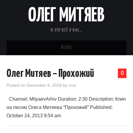
ОЛЕГ МИТЯЕВ
И ЭТО ВСЁ О ВАС…
MENU
Олег Митяев – Прохожий
0
Posted on
December 6, 2018
by
root
Channel: MityaevArhiv Duration: 2:30 Description: Клип
на песню Олега Митяева “Прохожий” Published:
October 24, 2013 9:54 am