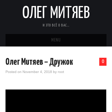
ОЛЕГ МИТЯЕВ
И ЭТО ВСЁ О ВАС…
MENU
Олег Митяев – Дружок
0
Posted on
November 4, 2018
by
root