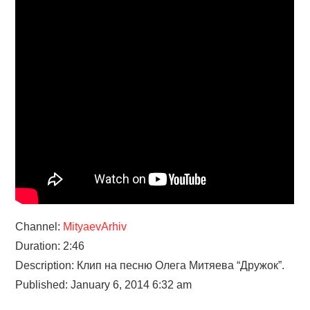
Channel:
MityaevArhiv
Duration: 2:46
Description: Клип на песню Олега Митяева “Дружок”.
Published: January 6, 2014 6:32 am