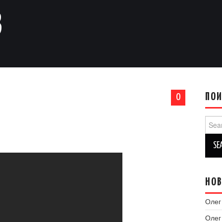
В
ПО
0
Sear
for:
НОВ
Олег
Олег