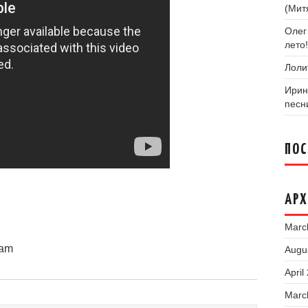
(Мит
Олег
лето!
Лоли
Ирин
песн
ПО
АР
Marc
 am
Augu
April
Marc