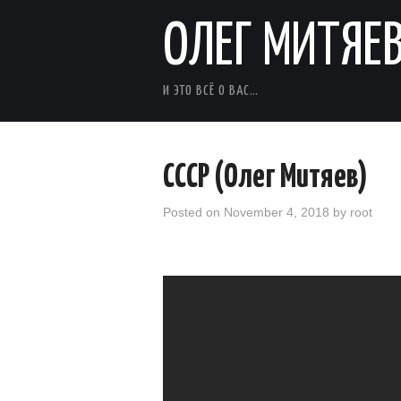
ОЛЕГ МИТЯЕ
И ЭТО ВСЁ О ВАС…
СССР (Олег Митяев)
Posted on
November 4, 2018
by
root