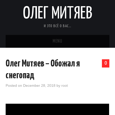
ОЛЕГ МИТЯЕВ
И ЭТО ВСЁ О ВАС…
MENU
Олег Митяев – Обожал я
0
снегопад
Posted on
December 28, 2018
by
root